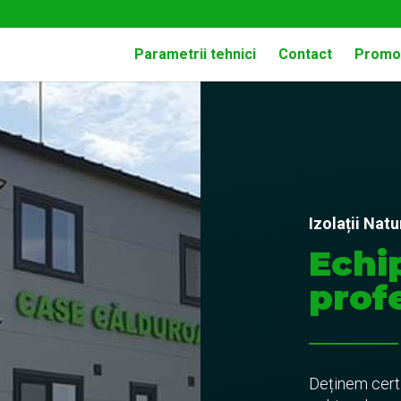
Parametrii tehnici
Contact
Promoț
Izolații Natu
Echi
profe
Deținem certi