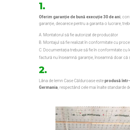
1.
Oferim garanție de bună execuție 30 de ani
, con
garanție, deoarece pentru a garanta o lucrare, trebu
Montatorul să fie autorizat de producător
Montajul să fie realizat în conformitate cu proce
Documentația trebuie să fie în conformitate cu 
factură nu înseamnă garanție, înseamnă doar că s-
2.
Lâna de lemn Case Călduroase este
produsă într
Germania
, respectând cele mai înalte standarde de