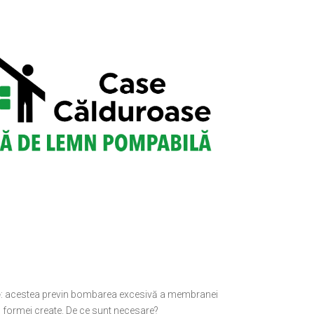
e
: acestea previn bombarea excesivă a membranei
tă formei create. De ce sunt necesare?