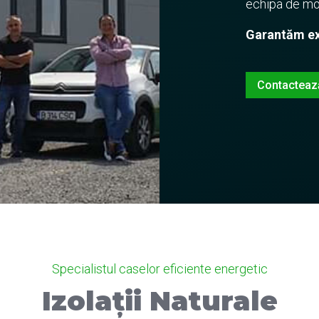
echipa de mo
Garantăm exp
Contacteaz
Specialistul caselor eficiente energetic
Izolații Naturale