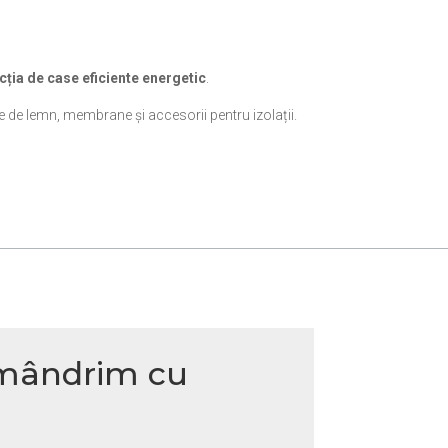
cția de case eficiente energetic
.
re de lemn, membrane și accesorii pentru izolații.
mândrim cu