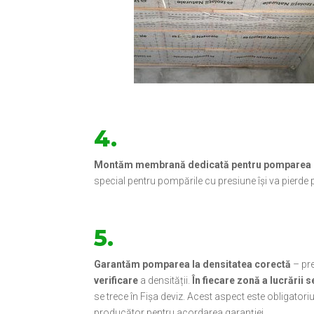
4.
Montăm membrană dedicată pentru pomparea 
special pentru pompările cu presiune își va pierde p
5.
Garantăm pomparea la densitatea corectă
– pr
verificare
a densității.
În fiecare zonă a lucrării
se trece în Fișa deviz. Acest aspect este obligato
producător pentru acordarea garanției.