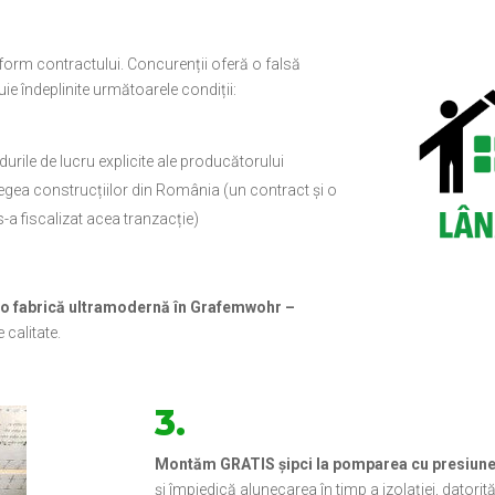
form contractului. Concurenții oferă o falsă
ie îndeplinite următoarele condiții:
durile de lucru explicite ale producătorului
legea construcțiilor din România (un contract și o
a fiscalizat acea tranzacție)
-o fabrică ultramodernă în Grafemwohr –
 calitate.
3.
Montăm GRATIS șipci la pomparea cu presiun
și împiedică alunecarea în timp a izolației, datori