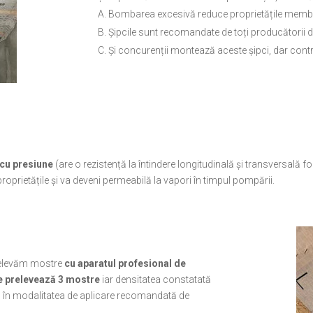
Bombarea excesivă reduce proprietățile membr
Șipcile sunt recomandate de toți producătorii d
Și concurenții montează aceste șipci, dar cont
cu presiune
(are o rezistență la întindere longitudinală și transversal
roprietățile și va deveni permeabilă la vapori în timpul pompării.
elevăm mostre
cu aparatul profesional de
 se prelevează 3 mostre
iar densitatea constatată
riu în modalitatea de aplicare recomandată de