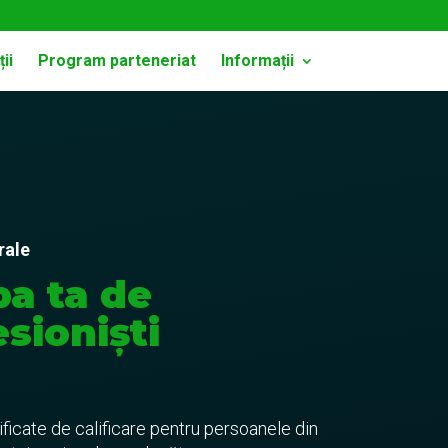
ii
Program parteneriat
Informații
rale
pa ta de
sioniști
ficate de calificare pentru persoanele din