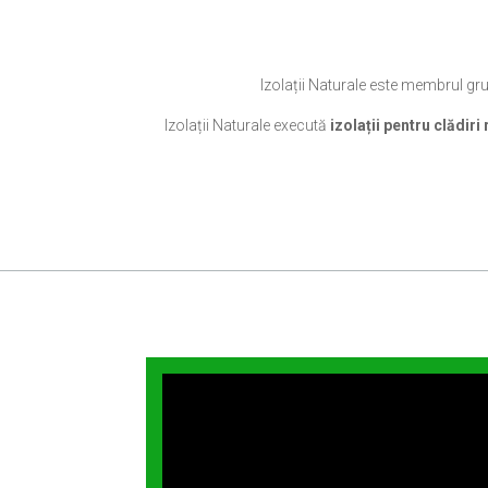
Izolații Naturale este membrul 
Izolații Naturale execută
izolații pentru clădiri