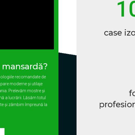
1
case izo
o mansardă?
ehnologiile recomandate de
are moderne și utilaje
ania. Prelevăm mostre și
f
ă a lucrării. Lăsăm totul
profesion
tate și zâmbim împreună la