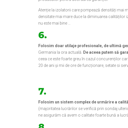
Atenție la izolatorii care pompează densități mai
densitate mai mare duce la diminuarea calităților iz
nu este mai bine …
6.
Folosim doar utilaje profesionale, de ultimă ge
Germania la ora actuală.
De aceea putem să gara
ceea ce este foarte greu în cazul concurenților ca
20 de ani și mii de ore de funcționare, setate si ser
7.
Folosim un sistem complex de urmărire a calităț
(majoritatea lucrărilor se verifică prin sondaj ulter
ne asigurăm că avem o calitate foarte bună a lucră
8.