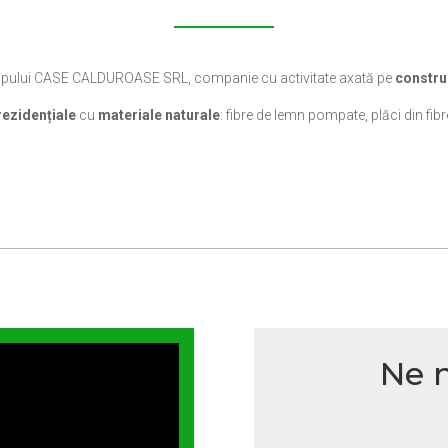
grupului CASE CALDUROASE SRL, companie cu activitate axată pe
constru
 rezidențiale
cu
materiale naturale
: fibre de lemn pompate, plăci din fib
Ne 