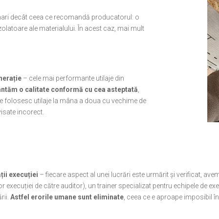
 mari decât ceea ce recomandă producatorul: o
olatoare ale materialului. În acest caz, mai mult
nerație
– cele mai performante utilaje din
ntăm o calitate conformă cu cea asteptată
,
re folosesc utilaje la mâna a doua cu vechime de
visate incorect.
ii execuției
– fiecare aspect al unei lucrări este urmărit și verificat, av
ior execuției de către auditor), un trainer specializat pentru echipele de ex
rii.
Astfel erorile umane sunt eliminate
, ceea ce e aproape imposibil î