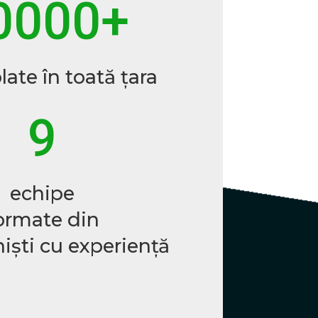
0000+
late în toată țara
9
echipe
ormate din
iști cu experiență